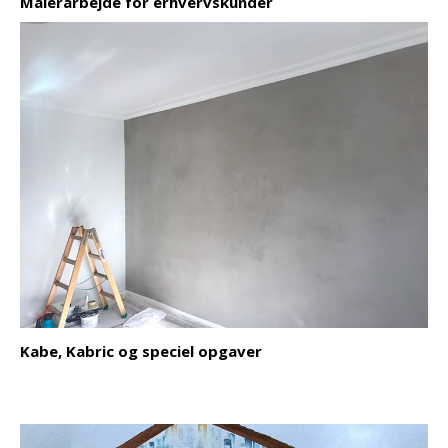
Malerarbejde for erhvervskunder
Kabe, Kabric og speciel opgaver